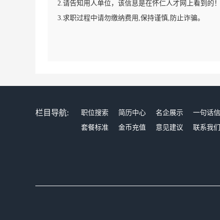
2.请告知用人单位，该信息是在怀仁人才网上看到的
3.求职过程中请勿缴纳费用,保持谨慎,防止诈骗。
栏目导航:
职位搜索
简历中心
名企展示
一句话
套餐标准
金币充值
意见建议
联系我